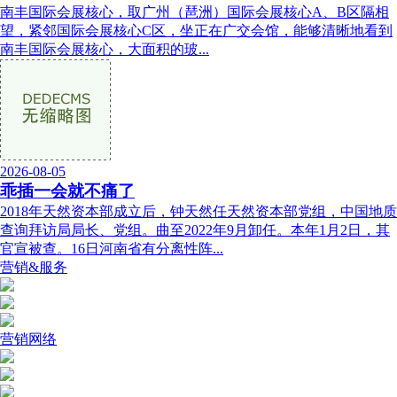
南丰国际会展核心，取广州（琶洲）国际会展核心A、B区隔相
望，紧邻国际会展核心C区，坐正在广交会馆，能够清晰地看到
南丰国际会展核心，大面积的玻...
2026-08-05
乖插一会就不痛了
2018年天然资本部成立后，钟天然任天然资本部党组，中国地质
查询拜访局局长、党组。曲至2022年9月卸任。本年1月2日，其
官宣被查。16日河南省有分离性阵...
营销&服务
营销网络