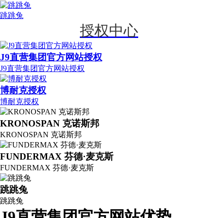
跳跳兔
授权中心
J9直营集团官方网站授权
J9直营集团官方网站授权
博耐克授权
博耐克授权
KRONOSPAN 克诺斯邦
KRONOSPAN 克诺斯邦
FUNDERMAX 芬德·麦克斯
FUNDERMAX 芬德·麦克斯
跳跳兔
跳跳兔
J9直营集团官方网站优势