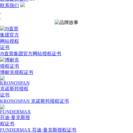
联系我们
J9直营集团官方网站授权证书
博耐克授权证书
KRONOSPAN 克诺斯邦授权证书
FUNDERMAX 芬迪·曼克斯授权证书