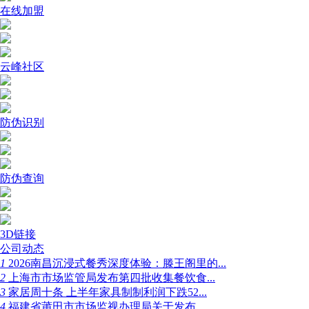
在线加盟
云峰社区
防伪识别
防伪查询
3D链接
公司动态
1
2026南昌沉浸式餐秀深度体验：滕王阁里的...
2
上海市市场监管局发布第四批收集餐饮食...
3
家居周十条 上半年家具制制利润下跌52...
4
福建省莆田市市场监视办理局关于发布...