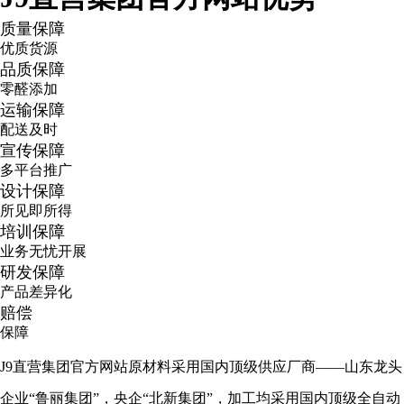
质量保障
优质货源
品质保障
零醛添加
运输保障
配送及时
宣传保障
多平台推广
设计保障
所见即所得
培训保障
业务无忧开展
研发保障
产品差异化
赔偿
保障
J9直营集团官方网站原材料采用国内顶级供应厂商——山东龙头
企业“鲁丽集团”，央企“北新集团”，加工均采用国内顶级全自动